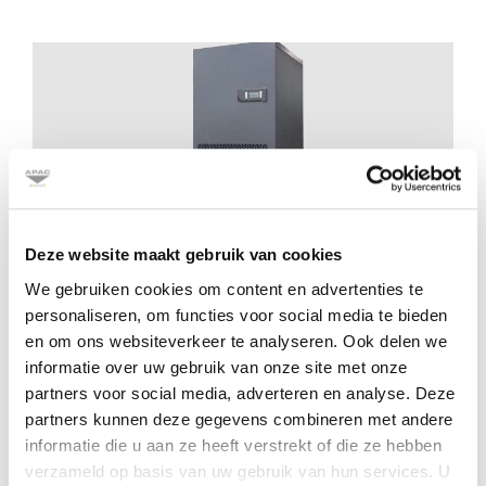
Deze website maakt gebruik van cookies
We gebruiken cookies om content en advertenties te
personaliseren, om functies voor social media te bieden
T-AV-DX-DL
en om ons websiteverkeer te analyseren. Ook delen we
informatie over uw gebruik van onze site met onze
partners voor social media, adverteren en analyse. Deze
partners kunnen deze gegevens combineren met andere
T-AV-DX-DL This range of air-cooled
informatie die u aan ze heeft verstrekt of die ze hebben
DISPLACEMENT air-conditioners comprises
verzameld op basis van uw gebruik van hun services. U