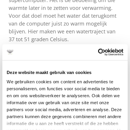
supercomputer. Het is de bedoeling om die
warmte later in te zetten voor verwarming.
Voor dat doel moet het water dat terugkomt
van de computer juist zo warm mogelijk
blijven. Hier maken we een watertraject van
37 tot 51 graden Celsius.
Monitoren en actief aansturen
De twee watersystemen met verschillende
temperaturen houden we van elkaar
Deze website maakt gebruik van cookies
gescheiden met een warmtewisselaar. Beide
We gebruiken cookies om content en advertenties te
systemen voorzien we van toerengeregelde
personaliseren, om functies voor social media te bieden
pompen. Die voeren we redundant uit: als er
en om ons websiteverkeer te analyseren. Ook delen we
een onderdeel uitvalt, blijft het systeem toch
informatie over uw gebruik van onze site met onze
partners voor social media, adverteren en analyse. Deze
functioneren. De regeltechniek en sturing is
partners kunnen deze gegevens combineren met andere
door onze software-afdeling bedacht en
informatie die u aan ze heeft verstrekt of die ze hebben
uitgevoerd. Om de omstandigheden van de