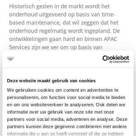
Historisch gezien in de markt wordt het
onderhoud uitgevoerd op basis van time-
based maintenance, dat wil zeggen dat het
onderhoud regelmatig wordt ingepland. De
ontwikkelingen gaan hard en binnen APAC
Services zijn we ver om op basis van
condition-based maintenance het
onderhoud uit te voeren.
De kans op storingen wordt hierdoor veel
kleiner omdat door middel van sensoren
Deze website maakt gebruik van cookies
de onderhoudsbehoefte op afstand wordt
We gebruiken cookies om content en advertenties te
gemeten.
personaliseren, om functies voor social media te bieden
Binnen APAC Services zijn we overtuigd dat
en om ons websiteverkeer te analyseren. Ook delen we
dit de toekomst binnen servicewerk gaat
informatie over uw gebruik van onze site met onze
partners voor social media, adverteren en analyse. Deze
worden, wij zijn uw partner om u hierin te
partners kunnen deze gegevens combineren met andere
ontzorgen.
informatie die u aan ze heeft verstrekt of die ze hebben