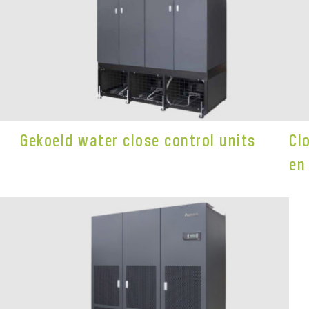
Gekoeld water close control units
Cl
en