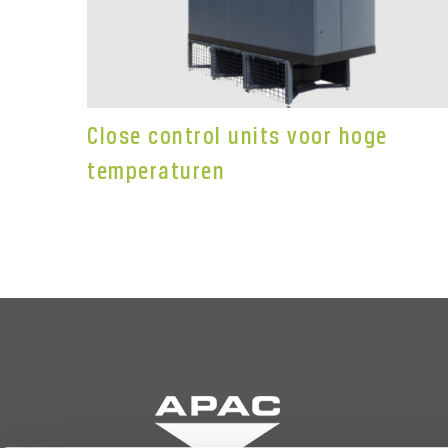
Close control units voor hoge
temperaturen