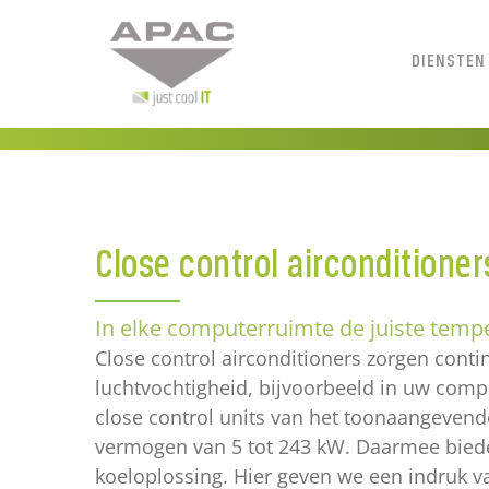
Ga
naar
DIENSTEN
inhoud
Close control airconditioner
In elke computerruimte de juiste temp
Close control airconditioners zorgen conti
luchtvochtigheid, bijvoorbeeld in uw comp
close control units van het toonaangeven
vermogen van 5 tot 243 kW. Daarmee biede
koeloplossing. Hier geven we een indruk v