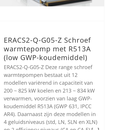
ERACS2-Q-G05-Z Schroef
warmtepomp met R513A
(low GWP-koudemiddel)
ERACS2-Q-G05-Z Deze range schroef
warmtepompen bestaat uit 12
modellen variërend in capaciteit van
200 ~ 825 kW koelen en 213 ~ 834 kW
verwarmen, voorzien van laag GWP-
koudemiddel R513A (GWP 631, IPCC
AR4). Daarnaast zijn deze modellen in
4 geluidsniveaus (std, LN, SLN en XLN)
en 2 efficiency niveaus (CA en CA-E)
[...]